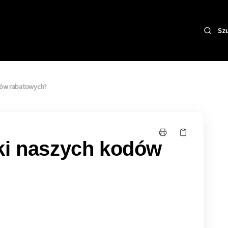
Szu
dów rabatowych?
ki naszych kodów